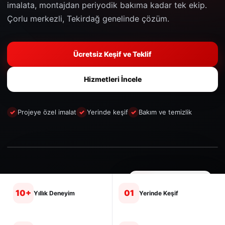
imalata, montajdan periyodik bakıma kadar tek ekip.
Çorlu merkezli, Tekirdağ genelinde çözüm.
Ücretsiz Keşif ve Teklif
ÖZEL
Hizmetleri İncele
İMALAT
Çatı
kanalı
ve
Projeye özel imalat
Yerinde keşif
Bakım ve temizlik
dış
ortam
çözümleri
‹
›
SAHA VE UYGULAMA ALANLARI
HAVA AKIŞI AKTIF
Proje • İmalat • Montaj
10+
01
Yıllık Deneyim
Yerinde Keşif