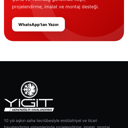
projelendirme, imalat ve montaj desteği.
WhatsApp’tan Yazın
10 yılı aşkın saha tecrübesiyle endüstriyel ve ticari
havalandırma sistemlerinde projelendirme, imalat, montaj,